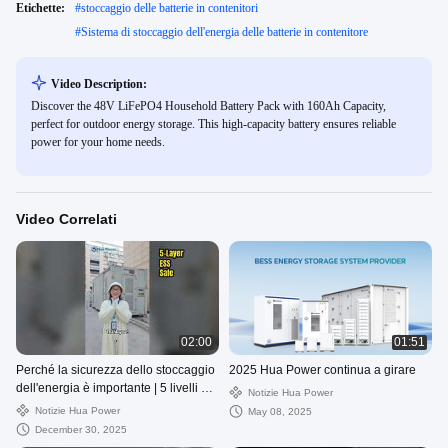
Etichette:
#
stoccaggio delle batterie in contenitori
#
Sistema di stoccaggio dell'energia delle batterie in contenitore
Video Description:
Discover the 48V LiFePO4 Household Battery Pack with 160Ah Capacity,
perfect for outdoor energy storage. This high-capacity battery ensures reliable
power for your home needs.
Video Correlati
02:00
01:51
Perché la sicurezza dello stoccaggio
2025 Hua Power continua a girare
dell'energia è importante | 5 livelli di
Notizie Hua Power
protezione
Notizie Hua Power
May 08, 2025
December 30, 2025