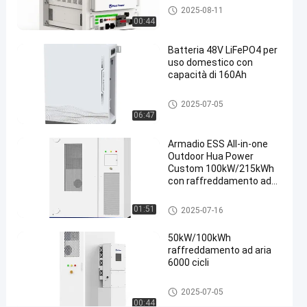
armadietto di accumulo di ene
2025-08-11
battery
rgia
00:44
storage
#
Batteria 48V LiFePO4 per
containerized
uso domestico con
capacità di 160Ah
battery
energy
Sistema di accumulo di energi
2025-07-05
storage
a domestica
06:47
system
D
Armadio ESS All-in-one
e
Outdoor Hua Power
Custom 100kW/215kWh
s
con raffreddamento ad
c
aria, sistema di accumulo
r
di energia con batteria
armadietto di accumulo di ene
01:51
i
2025-07-16
LiFePO4 PV
rgia
z
50kW/100kWh
i
raffreddamento ad aria
o
6000 cicli
n
e
armadietto di accumulo di ene
2025-07-05
d
rgia
00:44