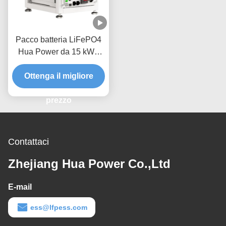
Pacco batteria LiFePO4
Hua Power da 15 kWh
per accumulo di energia
Ottenga il migliore
domestica
prezzo
Contattaci
Zhejiang Hua Power Co.,Ltd
E-mail
ess@lfpess.com