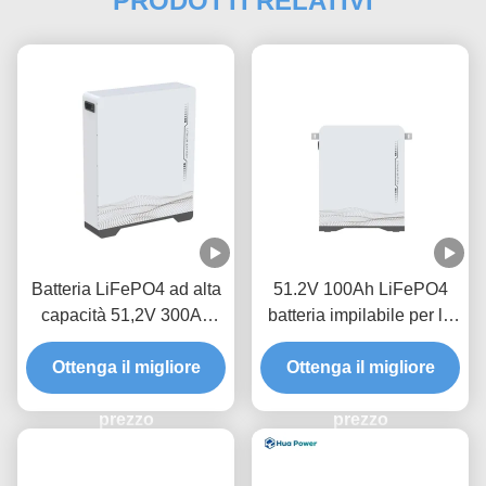
PRODOTTI RELATIVI
Batteria LiFePO4 ad alta
51.2V 100Ah LiFePO4
capacità 51,2V 300Ah
batteria impilabile per lo
con accumulo di energia
stoccaggio energetico
da 15kWh per sistemi
Ottenga il migliore
Ottenga il migliore
domestico
domestici
prezzo
prezzo