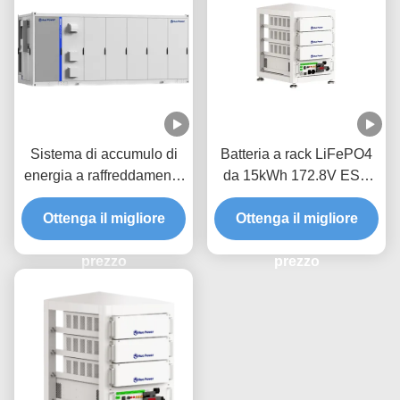
Sistema di accumulo di
Batteria a rack LiFePO4
energia a raffreddamento
da 15kWh 172.8V ESS
liquido Hua Power
commerciale per casa e
HC5010L 5015.96kWh
Ottenga il migliore
Ottenga il migliore
ufficio
LiFePO4
prezzo
prezzo