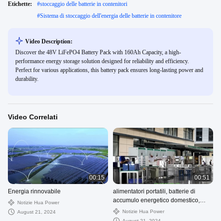
Etichette:
#
stoccaggio delle batterie in contenitori
#
Sistema di stoccaggio dell'energia delle batterie in contenitore
Video Description:
Discover the 48V LiFePO4 Battery Pack with 160Ah Capacity, a high-
performance energy storage solution designed for reliability and efficiency.
Perfect for various applications, this battery pack ensures long-lasting power and
durability.
Video Correlati
00:15
00:51
Energia rinnovabile
alimentatori portatili, batterie di
accumulo energetico domestico,
Notizie Hua Power
armadi commerciali di accumulo
Notizie Hua Power
August 21, 2024
energetico
August 21, 2024