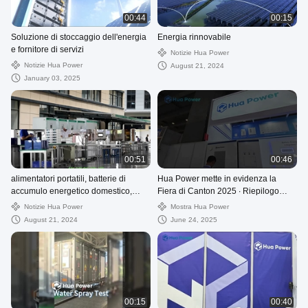
00:44
00:15
Soluzione di stoccaggio dell'energia
Energia rinnovabile
e fornitore di servizi
Notizie Hua Power
Notizie Hua Power
August 21, 2024
January 03, 2025
00:51
00:46
alimentatori portatili, batterie di
Hua Power mette in evidenza la
accumulo energetico domestico,
Fiera di Canton 2025 ∙ Riepilogo
armadi commerciali di accumulo
delle soluzioni per lo stoccaggio
Notizie Hua Power
Mostra Hua Power
energetico
dell'energia
August 21, 2024
June 24, 2025
00:15
00:40