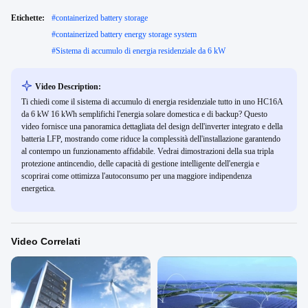
Etichette:
#
containerized battery storage
#
containerized battery energy storage system
#
Sistema di accumulo di energia residenziale da 6 kW
Video Description:
Ti chiedi come il sistema di accumulo di energia residenziale tutto in uno HC16A
da 6 kW 16 kWh semplifichi l'energia solare domestica e di backup? Questo
video fornisce una panoramica dettagliata del design dell'inverter integrato e della
batteria LFP, mostrando come riduce la complessità dell'installazione garantendo
al contempo un funzionamento affidabile. Vedrai dimostrazioni della sua tripla
protezione antincendio, delle capacità di gestione intelligente dell'energia e
scoprirai come ottimizza l'autoconsumo per una maggiore indipendenza
energetica.
Video Correlati