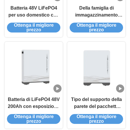
Batteria 48V LiFePO4
Della famiglia di
per uso domestico con
immagazzinamento
capacità di 160Ah
dell'energia di serie 48V
Ottenga il migliore
Ottenga il migliore
51.2V 200Ah AT48-
prezzo
prezzo
200AH della batteria del
pacchetto del supporto
tipo da solo
Batteria di LiFePO4 48V
Tipo del supporto della
200Ah con esposizione
parete del pacchetto
LCD
della batteria di serie
Ottenga il migliore
Ottenga il migliore
48V 51.2V 100Ah AT48-
prezzo
prezzo
100AH di