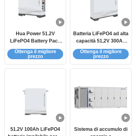
Hua Power 51.2V
Batteria LiFePO4 ad alta
LiFePO4 Battery Pack
capacità 51,2V 300Ah
con capacità di 200Ah e
con accumulo di
Ottenga il migliore
Ottenga il migliore
capacità nominale di
energia da 15kWh per
prezzo
prezzo
10240Wh per una lunga
sistemi domestici
vita di 6000 cicli
51.2V 100Ah LiFePO4
Sistema di accumulo di