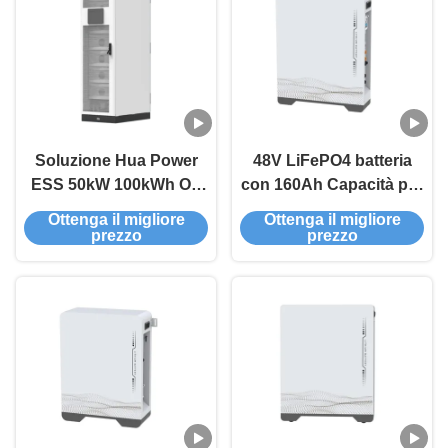
Soluzione Hua Power
48V LiFePO4 batteria
ESS 50kW 100kWh On
con 160Ah Capacità per
Grid Off Grid All-in-one
uso domestico
Ottenga il migliore
Ottenga il migliore
Batteria di stoccaggio
prezzo
prezzo
dell'energia all'interno
Batteria LiFePO4