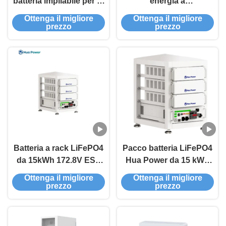
batteria impilabile per lo
energia a
stoccaggio energetico
raffreddamento liquido
Ottenga il migliore
Ottenga il migliore
domestico
Hua Power HC5010L
prezzo
prezzo
5015.96kWh LiFePO4
Batteria a rack LiFePO4
Pacco batteria LiFePO4
da 15kWh 172.8V ESS
Hua Power da 15 kWh
commerciale per casa e
per accumulo di energia
Ottenga il migliore
Ottenga il migliore
ufficio
domestica
prezzo
prezzo